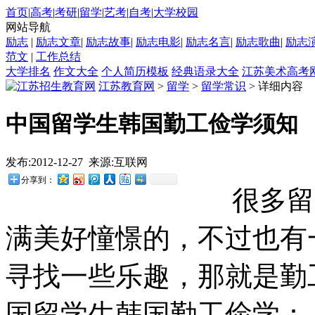
首页
|
高考
|
考研
|
留学
|
艺考
|
自考
|
大学校园
网站导航
励志
|
励志文章
|
励志故事
|
励志电影
|
励志名言
|
励志歌曲
|
励志
范文
|
工作总结
大学排名
作文大全
个人简历模板
经典语录大全
江苏美术高考
江苏教育网
>
留学
>
留学常识
> 详细内容
中国留学生韩国勤工俭学须知
发布:2012-12-27 来源:互联网
分享到：
很多留学
满美好憧憬的，不过也有
寻找一些乐趣，那就是勤
国留学生韩国勤工俭学：