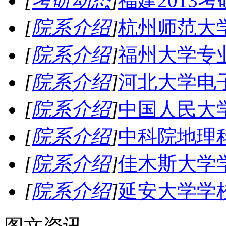
[
考研动态
]
福建2013
[
院系介绍
]
杭州师范大
[
院系介绍
]
福州大学专
[
院系介绍
]
河北大学电
[
院系介绍
]
中国人民大
[
院系介绍
]
中科院地理
[
院系介绍
]
佳木斯大学
[
院系介绍
]
延安大学学