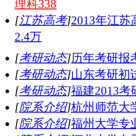
理科338
[
江苏高考
]
2013年江
2.4万
[
考研动态
]
历年考研报
[
考研动态
]
山东考研初
[
考研动态
]
福建2013
[
院系介绍
]
杭州师范大
[
院系介绍
]
福州大学专