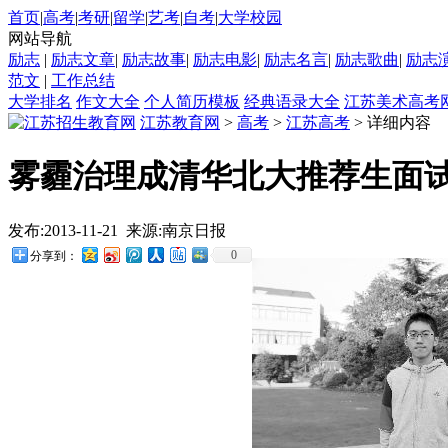
首页
|
高考
|
考研
|
留学
|
艺考
|
自考
|
大学校园
网站导航
励志
|
励志文章
|
励志故事
|
励志电影
|
励志名言
|
励志歌曲
|
励志
范文
|
工作总结
大学排名
作文大全
个人简历模板
经典语录大全
江苏美术高考
江苏教育网
>
高考
>
江苏高考
> 详细内容
雾霾治理成清华北大推荐生面
发布:2013-11-21 来源:南京日报
0
分享到：