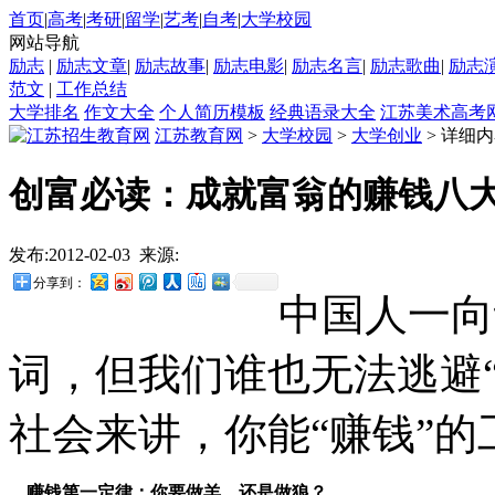
首页
|
高考
|
考研
|
留学
|
艺考
|
自考
|
大学校园
网站导航
励志
|
励志文章
|
励志故事
|
励志电影
|
励志名言
|
励志歌曲
|
励志
范文
|
工作总结
大学排名
作文大全
个人简历模板
经典语录大全
江苏美术高考
江苏教育网
>
大学校园
>
大学创业
> 详细
创富必读：成就富翁的赚钱八
发布:2012-02-03 来源:
分享到：
中国人一向
词，但我们谁也无法逃避
社会来讲，你能“赚钱”
赚钱第一定律：你要做羊，还是做狼？