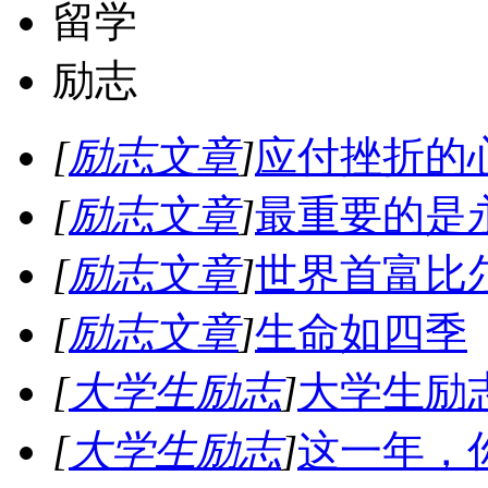
留学
励志
[
励志文章
]
应付挫折的
[
励志文章
]
最重要的是
[
励志文章
]
世界首富比
[
励志文章
]
生命如四季
[
大学生励志
]
大学生励
[
大学生励志
]
这一年，