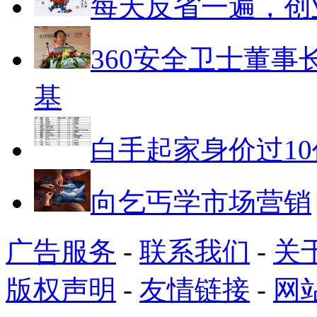
每天反省一遍，创
360安全卫士董事
基
白手起家身价过10
向乞丐学市场营销
广告服务
-
联系我们
-
关
版权声明
-
友情链接
-
网