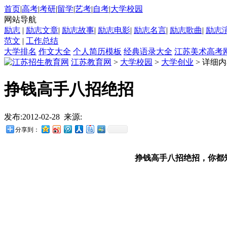
首页
|
高考
|
考研
|
留学
|
艺考
|
自考
|
大学校园
网站导航
励志
|
励志文章
|
励志故事
|
励志电影
|
励志名言
|
励志歌曲
|
励志
范文
|
工作总结
大学排名
作文大全
个人简历模板
经典语录大全
江苏美术高考
江苏教育网
>
大学校园
>
大学创业
> 详细
挣钱高手八招绝招
发布:2012-02-28 来源:
分享到：
挣钱高手八招绝招，你都